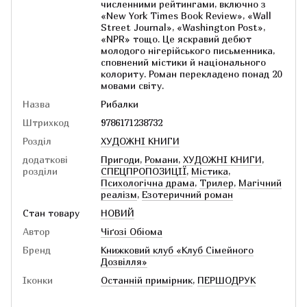
численними рейтингами, включно з
«New York Times Book Review», «Wall
Street Journal», «Washington Post»,
«NPR» тощо. Це яскравий дебют
молодого нігерійського письменника,
сповнений містики й національного
колориту. Роман перекладено понад 20
мовами світу.
Назва
Рибалки
Штрихкод
9786171238732
Розділ
ХУДОЖНІ КНИГИ
додаткові
Пригоди
,
Романи
,
ХУДОЖНІ КНИГИ
,
розділи
СПЕЦПРОПОЗИЦІЇ
,
Містика
,
Психологічна драма
,
Трилер
,
Магічний
реалізм
,
Езотеричний роман
Стан товару
НОВИЙ
Автор
Чіґозі Обіома
Бренд
Книжковий клуб «Клуб Сімейного
Дозвілля»
Іконки
Останній примірник
,
ПЕРШОДРУК