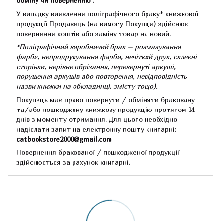
обміну чи поверненню
.
У випадку виявлення поліграфічного браку* книжкової
продукції Продавець (на вимогу Покупця) здійснює
повернення коштів або заміну товар на новий.
*Поліграфічний виробничий брак – розмазування
фарби, непродрукування фарби, нечіткий друк, склеєні
сторінки, нерівне обрізання, перевернуті аркуші,
порушення аркушів або повторення, невідповідність
назви книжки на обкладинці,
змісту тощо).
Покупець має право повернути / обміняти браковану
та/або пошкоджену книжкову продукцію протягом 14
днів з моменту отримання.
Для цього необхідно
надіслати запит на електронну пошту книгарні:
catbookstore2000@gmail.com
Повернення бракованої / пошкодженої продукції
здійснюється за рахунок книгарні.