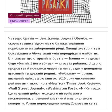
Останній примірник
ПЕРШОДРУК
Четверо братів — Бен, Ікенна, Боджа і Обембе, —
скориставшись відсутністю батька, вирішили
порибалити на забороненій річці. Хлопці зустріли там
божевільного Абулу, який умів передрікати майбутнє.
Він сказав, що старший із братів — Ікенна — невдовзі
буде убитий. І його вбивця — хтось із рибалок. З цього
пророцтва й почалися чвари та негаразди у донедавна
щасливій та дружній родині... «Рибалки» — роман,
визнаний найкращою книгою 2015 року численними
рейтингами, включно з «New York Times Book Review»,
«Wall Street Journal», «Washington Post», «NPR» тощо.
Це яскравий дебют молодого нігерійського
письменника, сповнений містики й національного
колориту. Роман перекладено понад 20 мовами світу.