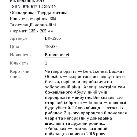
Рік видання: 2017
ISBN: 978-617-12-3873-2
Обкладинка: Тверда матова
Кількість сторінок: 304
Ілюстрації: чорно-білі
Формат: 135 x 205 мм
Артикул
БК-1265
Ціна
199.00
Наявність
В наявності
Кількість
1
Короткий
Четверо братів — Бен, Ікенна, Боджа і
опис
Обембе, — скориставшись відсутністю
батька, вирішили порибалити на
забороненій річці. Хлопці зустріли там
божевільного Абулу, який умів
передрікати майбутнє. Він сказав, що
старший із братів — Ікенна — невдовзі
буде убитий. І його вбивця — хтось із
рибалок. З цього пророцтва й почалися
чвари та негаразди у донедавна
щасливій та дружній родині...
«Рибалки» — роман, визнаний
найкращою книгою 2015 року