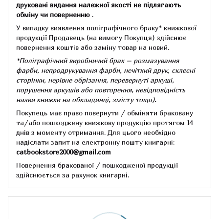
друковані видання належної якості не підлягають
обміну чи поверненню
.
У випадку виявлення поліграфічного браку* книжкової
продукції Продавець (на вимогу Покупця) здійснює
повернення коштів або заміну товар на новий.
*Поліграфічний виробничий брак – розмазування
фарби, непродрукування фарби, нечіткий друк, склеєні
сторінки, нерівне обрізання, перевернуті аркуші,
порушення аркушів або повторення, невідповідність
назви книжки на обкладинці,
змісту тощо).
Покупець має право повернути / обміняти браковану
та/або пошкоджену книжкову продукцію протягом 14
днів з моменту отримання.
Для цього необхідно
надіслати запит на електронну пошту книгарні:
catbookstore2000@gmail.com
Повернення бракованої / пошкодженої продукції
здійснюється за рахунок книгарні.