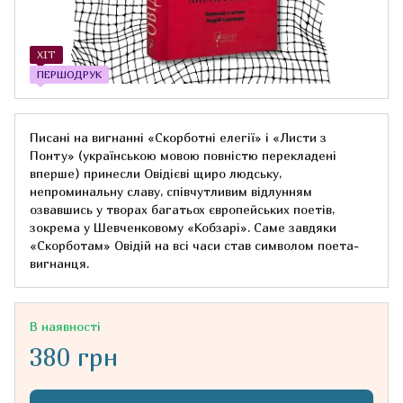
ХІТ
ПЕРШОДРУК
Писані на вигнанні «Скорботні елегії» і «Листи з
Понту» (українською мовою повністю перекладені
вперше) принесли Овідієві щиро людську,
непроминальну славу, співчутливим відлунням
озвавшись у творах багатьох європейських поетів,
зокрема у Шевченковому «Кобзарі». Саме завдяки
«Скорботам» Овідій на всі часи став символом поета-
вигнанця.
В наявності
380 грн