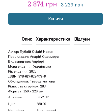
2 874 грн
3 229 грн
Купити
Опис
Характеристики
Відгуки
Автор: Публій Овідій Назон
Перекладач: Андрій Содомора
Видавництво: Апріорі
Мова видання: Українська
Рік видання: 2023
ISBN: 978-617-629-779-6
Обкладинка: Тверда матова
Кількість сторінок: 288
Формат: 150 х 220 мм
Артикул
БК-2517
Ціна
380.00
Наявність
В наявності