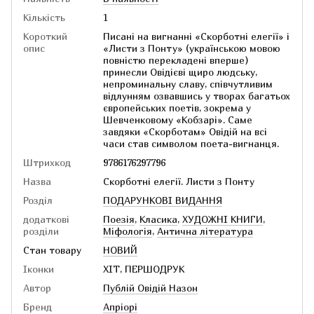
Кількість
1
Короткий
Писані на вигнанні «Скорботні елегії» і
опис
«Листи з Понту» (українською мовою
повністю перекладені вперше)
принесли Овідієві щиро людську,
непроминальну славу, співчутливим
відлунням озвавшись у творах багатьох
європейських поетів, зокрема у
Шевченковому «Кобзарі». Саме
завдяки «Скорботам» Овідій на всі
часи став символом поета-вигнанця.
Штрихкод
9786176297796
Назва
Скорботні елегії. Листи з Понту
Розділ
ПОДАРУНКОВІ ВИДАННЯ
додаткові
Поезія
,
Класика
,
ХУДОЖНІ КНИГИ
,
розділи
Міфологія
,
Антична література
Стан товару
НОВИЙ
Іконки
ХІТ, ПЕРШОДРУК
Автор
Публій Овідій Назон
Бренд
Апріорі