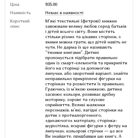
Ціна
935.00
Наявність
Немає в наявності
Короткий
М'які текстильні (фетрові) книжки
опис
завоювали велику любов серед батьків
і дітей всього світу. Вони містять
стільки різних та цікавих сторінок, з
якими можна грати, що дітей навіть не
чути. Не дарма їх ще називають
"тихими книгами". Дитині
пропонується підібрати правильно
один із смарт-елементів та прикрипіти
його на сторінці за допомогою
липучки, або зворотний варіант, знайти
неправильно прикріплені фігурки на
сторінках та розмістити їх правильно.
Граючись із м'якою книжкою, дитина
засвоює кольори, розвиває дрібну
моторику, зорове та слухове
сприйняття. Великі малюнки
персонажів, м'які, лагідні сторінки на
дотик з протиалергенного,
«дихаючого» матеріалу, сторінка-
шурхотілка, яскраві фігурки з фетру на
липучках, кольорові стрічки — це все
Ви знайдете, придбавши цю книгу. А