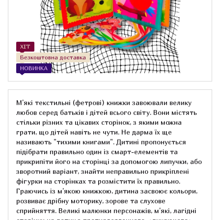
ХІТ
Безкоштовна доставка
НОВИНКА
М'які текстильні (фетрові) книжки завоювали велику
любов серед батьків і дітей всього світу. Вони містять
стільки різних та цікавих сторінок, з якими можна
грати, що дітей навіть не чути. Не дарма їх ще
називають "тихими книгами". Дитині пропонується
підібрати правильно один із смарт-елементів та
прикрипіти його на сторінці за допомогою липучки, або
зворотний варіант, знайти неправильно прикріплені
фігурки на сторінках та розмістити їх правильно.
Граючись із м'якою книжкою, дитина засвоює кольори,
розвиває дрібну моторику, зорове та слухове
сприйняття. Великі малюнки персонажів, м'які, лагідні