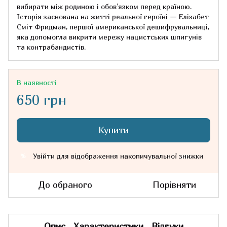
вибирати між родиною і обов’язком перед країною.
Історія заснована на житті реальної героїні — Елізабет
Сміт Фридман, першої американської дешифрувальниці,
яка допомогла викрити мережу нацистських шпигунів
та контрабандистів.
В наявності
650 грн
Купити
Увійти
для відображення накопичувальної знижки
%
До обраного
Порівняти
Опис
Характеристики
Відгуки