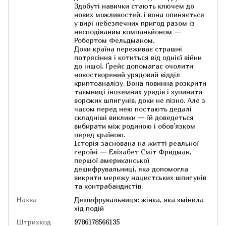
Здобуті навички стають ключем до
нових можливостей, і вона опиняється
у вирі небезпечних пригод разом із
несподіваним компаньйоном —
Робертом Фельдманом.
Доки країна переживає страшні
потрясіння і котиться від однієї війни
до іншої, Ґрейс допомагає очолити
новостворений урядовий відділ
криптоаналізу. Вона повинна розкрити
таємниці іноземних урядів і зупинити
ворожих шпигунів, доки не пізно. Але з
часом перед нею постають дедалі
складніші виклики — їй доведеться
вибирати між родиною і обов’язком
перед країною.
Історія заснована на житті реальної
героїні — Елізабет Сміт Фридман,
першої американської
дешифрувальниці, яка допомогла
викрити мережу нацистських шпигунів
та контрабандистів.
Назва
Дешифрувальниця: жінка, яка змінила
хід подій
Штрихкод
9786178566135