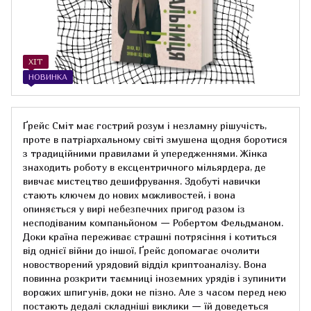
ХІТ
НОВИНКА
Ґрейс Сміт має гострий розум і незламну рішучість,
проте в патріархальному світі змушена щодня боротися
з традиційними правилами й упередженнями. Жінка
знаходить роботу в ексцентричного мільярдера, де
вивчає мистецтво дешифрування. Здобуті навички
стають ключем до нових можливостей, і вона
опиняється у вирі небезпечних пригод разом із
несподіваним компаньйоном — Робертом Фельдманом.
Доки країна переживає страшні потрясіння і котиться
від однієї війни до іншої, Ґрейс допомагає очолити
новостворений урядовий відділ криптоаналізу. Вона
повинна розкрити таємниці іноземних урядів і зупинити
ворожих шпигунів, доки не пізно. Але з часом перед нею
постають дедалі складніші виклики — їй доведеться