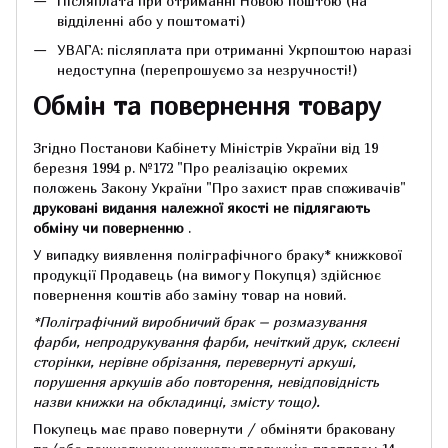
Післяплата при отриманні Новою поштою (на
відділенні або у поштоматі)
УВАГА: післяплата при отриманні Укрпоштою наразі
недоступна (перепрошуємо за незручності!)
Обмін та повернення товару
Згідно Постанови Кабінету Міністрів України від 19
березня 1994 р.
№172 "Про реалізацію окремих
положень Закону України "Про захист прав споживачів"
друковані видання належної якості не підлягають
обміну чи поверненню
.
У випадку виявлення поліграфічного браку* книжкової
продукції Продавець (на вимогу Покупця) здійснює
повернення коштів або заміну товар на новий.
*Поліграфічний виробничий брак – розмазування
фарби, непродрукування фарби, нечіткий друк, склеєні
сторінки, нерівне обрізання, перевернуті аркуші,
порушення аркушів або повторення, невідповідність
назви книжки на обкладинці,
змісту тощо).
Покупець має право повернути / обміняти браковану