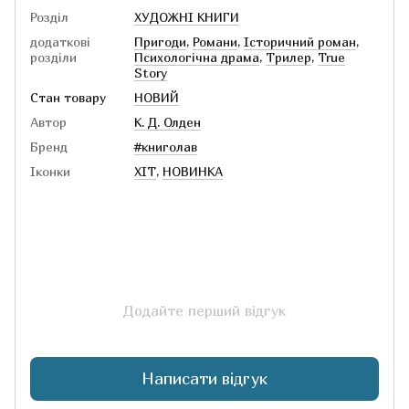
Розділ
ХУДОЖНІ КНИГИ
додаткові
Пригоди
,
Романи
,
Історичний роман
,
розділи
Психологічна драма
,
Трилер
,
True
Story
Стан товару
НОВИЙ
Автор
К. Д. Олден
Бренд
#книголав
Іконки
ХІТ
,
НОВИНКА
Додайте перший відгук
Написати відгук