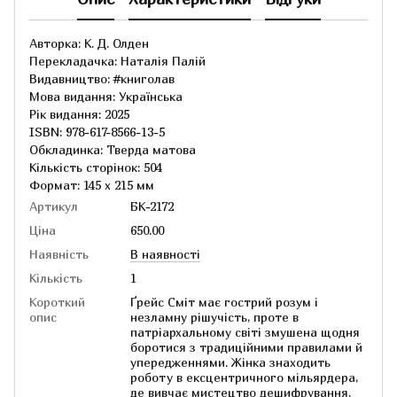
Авторка: К. Д. Олден
Перекладачка: Наталія Палій
Видавництво: #книголав
Мова видання: Українська
Рік видання: 2025
ISBN: 978-617-8566-13-5
Обкладинка: Тверда матова
Кількість сторінок: 504
Формат: 145 х 215 мм
Артикул
БК-2172
Ціна
650.00
Наявність
В наявності
Кількість
1
Короткий
Ґрейс Сміт має гострий розум і
опис
незламну рішучість, проте в
патріархальному світі змушена щодня
боротися з традиційними правилами й
упередженнями. Жінка знаходить
роботу в ексцентричного мільярдера,
де вивчає мистецтво дешифрування.