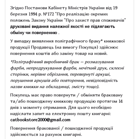
Згідно Постанови Кабінету Міністрів України від 19
березня 1994 р.
№172 "Про реалізацію окремих
положень Закону України "Про захист прав споживачів"
друковані видання належної якості не підлягають
обміну чи поверненню
.
У випадку виявлення поліграфічного браку* книжкової
продукції Продавець (на вимогу Покупця) здійснює
повернення коштів або заміну товар на новий.
*Поліграфічний виробничий брак – розмазування
фарби, непродрукування фарби, нечіткий друк, склеєні
сторінки, нерівне обрізання, перевернуті аркуші,
порушення аркушів або повторення, невідповідність
назви книжки на обкладинці,
змісту тощо).
Покупець має право повернути / обміняти браковану
та/або пошкоджену книжкову продукцію протягом 14
днів з моменту отримання.
Для цього необхідно
надіслати запит на електронну пошту книгарні:
catbookstore2000@gmail.com
Повернення бракованої / пошкодженої продукції
здійснюється за рахунок книгарні.