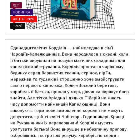
ХІТ
НОВИНКА
АКЦІЯ -50%
−50%
Одинадцятилітня Корділія — наймолодша в сім’ї
Чародіїв-Капелюшників. Вона народилася в океані, коли
її батьки вирушили на пошуки магічних складників для
капелюхомайстрування. Корділія зростає в чарівному
будинку серед барвистих тканин, стрічок, пір’їн,
мережива та ґудзиків і страшенно хоче змайструвати
свого першого капелюха. Коли «Веселий беретик»,
корабель її батька, пропав у морі, дівчинка вирішує його
знайти. Але тітка Аріадна і дядько Тіберій не мають
часу допомогти найменшій Капелюшниці. Вони
виконують термінове замовлення короля і не можуть
допустити, щоб ті кляті Чоботарі, Годинникарі, Кравці
чи Рукавичники їх перевершили! Корділія мусить
урятувати батька! Вона вирушає в небезпечну пригоду,
озброївшись гостротою розуму, хоробрістю серця і