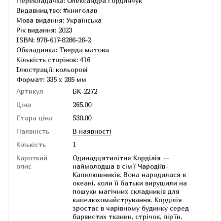
Перекладачка: Олександра Гординчук
Видавництво: #книголав
Мова видання: Українська
Рік видання: 2023
ISBN: 978-617-8286-26-2
Обкладинка: Тверда матова
Кількість сторінок: 416
Ілюстрації: кольорові
Формат: 335 х 285 мм
Артикул
БК-2272
Ціна
265.00
Стара ціна
530.00
Наявність
В наявності
Кількість
1
Короткий
Одинадцятилітня Корділія —
опис
наймолодша в сім’ї Чародіїв-
Капелюшників. Вона народилася в
океані, коли її батьки вирушили на
пошуки магічних складників для
капелюхомайстрування. Корділія
зростає в чарівному будинку серед
барвистих тканин, стрічок, пір’їн,