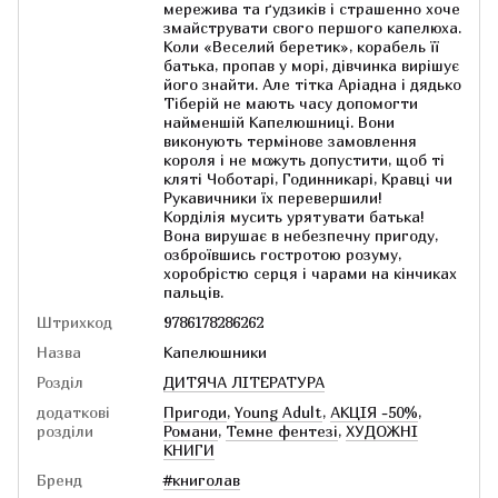
мережива та ґудзиків і страшенно хоче
змайструвати свого першого капелюха.
Коли «Веселий беретик», корабель її
батька, пропав у морі, дівчинка вирішує
його знайти. Але тітка Аріадна і дядько
Тіберій не мають часу допомогти
найменшій Капелюшниці. Вони
виконують термінове замовлення
короля і не можуть допустити, щоб ті
кляті Чоботарі, Годинникарі, Кравці чи
Рукавичники їх перевершили!
Корділія мусить урятувати батька!
Вона вирушає в небезпечну пригоду,
озброївшись гостротою розуму,
хоробрістю серця і чарами на кінчиках
пальців.
Штрихкод
9786178286262
Назва
Капелюшники
Розділ
ДИТЯЧА ЛІТЕРАТУРА
додаткові
Пригоди
,
Young Adult
,
АКЦІЯ -50%
,
розділи
Романи
,
Темне фентезі
,
ХУДОЖНІ
КНИГИ
Бренд
#книголав