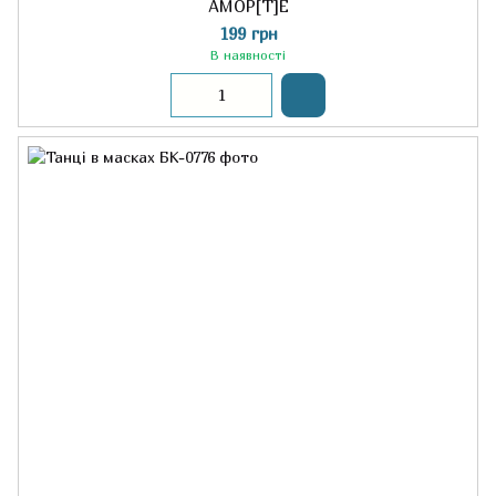
АМОР[Т]Е
199 грн
В наявності