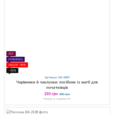
ХІТ
НОВИНКА
АКЦІЯ -50%
−50%
Артикул: БК-0967
Чарівники й чаклунки: посібник із магії для
початківців
250 грн
500 грн
Немає в наявності