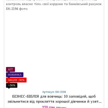
ХІТ
НОВИНКА
АКЦІЯ -50%
−50%
Артикул: БК-2194
БІЗНЕС-БІБЛІЯ для вовчиць: 10 заповідей, щоб
звільнитися від прокляття хорошої дівчинки й узяти
під контроль власне тіло, свої кордони та
270 грн
540 грн