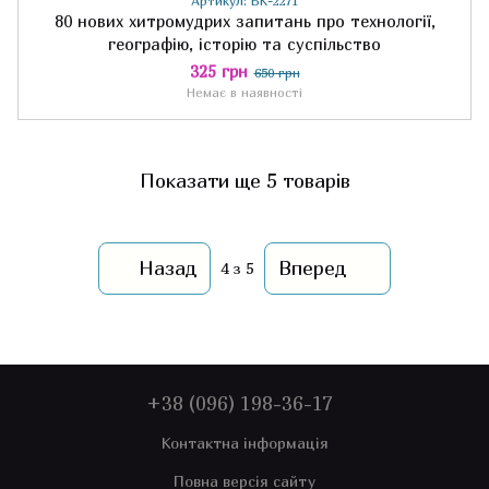
Артикул: БК-2271
80 нових хитромудрих запитань про технології,
географію, історію та суспільство
325 грн
650 грн
Немає в наявності
Показати ще 5 товарів
Назад
Вперед
4
з 5
+38 (096) 198-36-17
Контактна інформація
Повна версія сайту