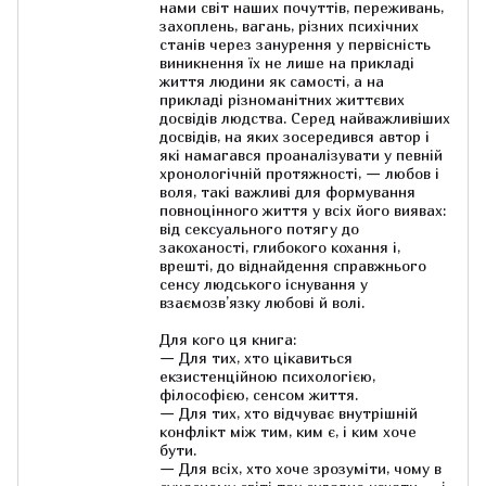
нами світ наших почуттів, переживань,
захоплень, вагань, різних психічних
станів через занурення у первісність
виникнення їх не лише на прикладі
життя людини як самості, а на
прикладі різноманітних життєвих
досвідів людства. Серед найважливіших
досвідів, на яких зосередився автор і
які намагався проаналізувати у певній
хронологічній протяжності, — любов і
воля, такі важливі для формування
повноцінного життя у всіх його виявах:
від сексуального потягу до
закоханості, глибокого кохання і,
врешті, до віднайдення справжнього
сенсу людського існування у
взаємозв’язку любові й волі.
Для кого ця книга:
— Для тих, хто цікавиться
екзистенційною психологією,
філософією, сенсом життя.
— Для тих, хто відчуває внутрішній
конфлікт між тим, ким є, і ким хоче
бути.
— Для всіх, хто хоче зрозуміти, чому в