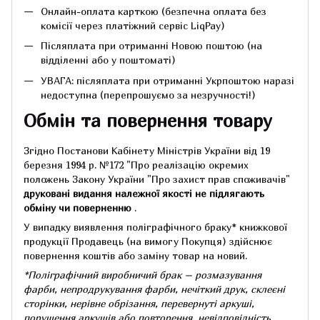
Онлайн-оплата карткою (безпечна оплата без
комісії через платіжний сервіс LiqPay)
Післяплата при отриманні Новою поштою (на
відділенні або у поштоматі)
УВАГА: післяплата при отриманні Укрпоштою наразі
недоступна (перепрошуємо за незручності!)
Обмін та повернення товару
Згідно Постанови Кабінету Міністрів України від 19
березня 1994 р.
№172 "Про реалізацію окремих
положень Закону України "Про захист прав споживачів"
друковані видання належної якості не підлягають
обміну чи поверненню
.
У випадку виявлення поліграфічного браку* книжкової
продукції Продавець (на вимогу Покупця) здійснює
повернення коштів або заміну товар на новий.
*Поліграфічний виробничий брак – розмазування
фарби, непродрукування фарби, нечіткий друк, склеєні
сторінки, нерівне обрізання, перевернуті аркуші,
порушення аркушів або повторення, невідповідність