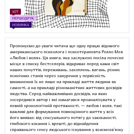
ХІТ
ПЕРШОДРУК
НОВИНКА
Пропонуємо до уваги читача ще одну працю відомого
американського психолога і психотерапевта Ролло Мея
«Любов і воля». Ця книга, яка заслужено посіла почесне
місце в списку бестселерів, відкриває перед нами світ
наших почуттів, переживань, захоплень, вагань, різних
психічних станів через занурення у первісність
виникнення їх не лише на прикладі життя людини як
самості, а на прикладі різноманітних життєвих досвідів
людства. Серед найважливіших досвідів, на яких
зосередився автор і які намагався проаналізувати у
певній хронологічній протяжності, — любов і воля, такі
важливі для формування повноцінного життя у всіх
його виявах: від сексуального потягу до закоханості,
глибокого кохання і, врешті, до віднайдення
справжнього сенсу людського існування у взаємозв’язку