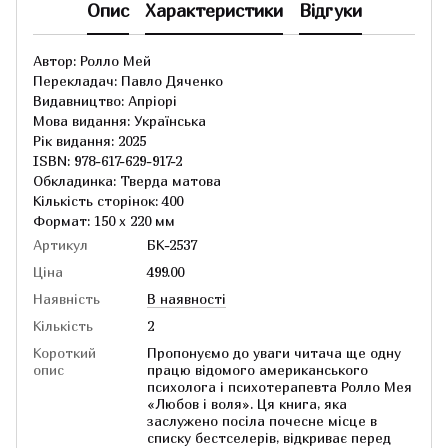
Опис
Характеристики
Відгуки
Автор: Ролло Мей
Перекладач: Павло Дяченко
Видавництво: Апріорі
Мова видання: Українська
Рік видання: 2025
ISBN: 978-617-629-917-2
Обкладинка: Тверда матова
Кількість сторінок: 400
Формат: 150 х 220 мм
Артикул
БК-2537
Ціна
499.00
Наявність
В наявності
Кількість
2
Короткий
Пропонуємо до уваги читача ще одну
опис
працю відомого американського
психолога і психотерапевта Ролло Мея
«Любов і воля». Ця книга, яка
заслужено посіла почесне місце в
списку бестселерів, відкриває перед