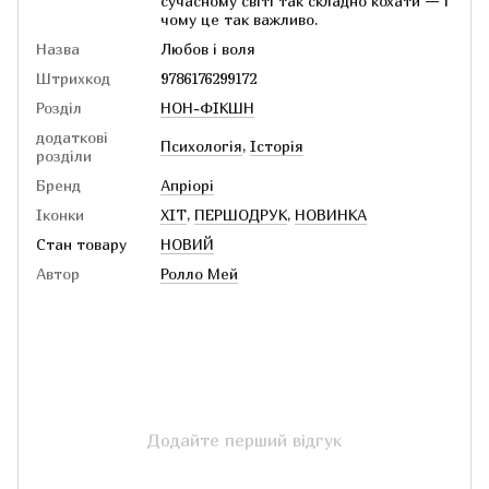
сучасному світі так складно кохати — і
чому це так важливо.
Назва
Любов і воля
Штрихкод
9786176299172
Розділ
НОН-ФІКШН
додаткові
Психологія
,
Історія
розділи
Бренд
Апріорі
Іконки
ХІТ
,
ПЕРШОДРУК
,
НОВИНКА
Стан товару
НОВИЙ
Автор
Ролло Мей
Додайте перший відгук