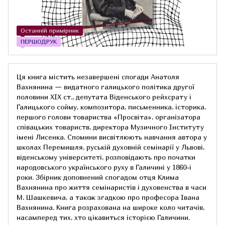
Останній примірник
ПЕРШОДРУК
Ця книга містить незавершені спогади Анатоля
Вахнянина — видатного галицького політика другої
половини XIX cт., депутата Віденського рейхсрату і
Галицького сойму, композитора, письменника, історика,
першого голови товариства «Просвіта», організатора
співацьких товариств, директора Музичного Інституту
імені Лисенка. Спомини висвітлюють навчання автора у
школах Перемишля, руській духовній семінарії у Львові,
віденському університеті, розповідають про початки
народовського українського руху в Галичині у 1860-і
роки. Збірник доповнений спогадом отця Клима
Вахнянина про життя семінаристів і духовенства в часи
М. Шашкевича, а також згадкою про професора Івана
Вахнянина. Книга розрахована на широке коло читачів,
насамперед тих, хто цікавиться історією Галичини.