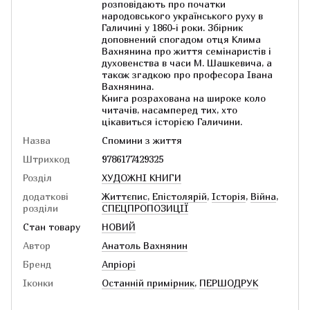
розповідають про початки
народовського українського руху в
Галичині у 1860-і роки. Збірник
доповнений спогадом отця Клима
Вахнянина про життя семінаристів і
духовенства в часи М. Шашкевича, а
також згадкою про професора Івана
Вахнянина.
Книга розрахована на широке коло
читачів, насамперед тих, хто
цікавиться історією Галичини.
Назва
Спомини з життя
Штрихкод
9786177429325
Розділ
ХУДОЖНІ КНИГИ
додаткові
Життєпис
,
Епістолярій
,
Історія
,
Війна
,
розділи
СПЕЦПРОПОЗИЦІЇ
Стан товару
НОВИЙ
Автор
Анатоль Вахнянин
Бренд
Апріорі
Іконки
Останній примірник
,
ПЕРШОДРУК