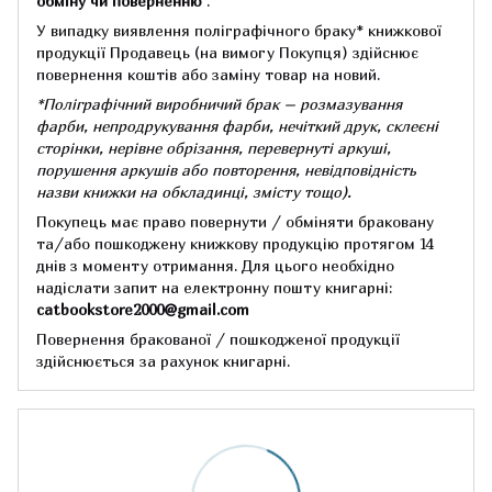
обміну чи поверненню
.
У випадку виявлення поліграфічного браку* книжкової
продукції Продавець (на вимогу Покупця) здійснює
повернення коштів або заміну товар на новий.
*Поліграфічний виробничий брак – розмазування
фарби, непродрукування фарби, нечіткий друк, склеєні
сторінки, нерівне обрізання, перевернуті аркуші,
порушення аркушів або повторення, невідповідність
назви книжки на обкладинці,
змісту тощо).
Покупець має право повернути / обміняти браковану
та/або пошкоджену книжкову продукцію протягом 14
днів з моменту отримання.
Для цього необхідно
надіслати запит на електронну пошту книгарні:
catbookstore2000@gmail.com
Повернення бракованої / пошкодженої продукції
здійснюється за рахунок книгарні.