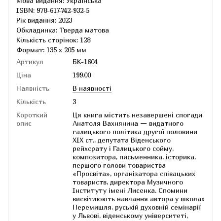
Мова видання: Українська
ISBN: 978-617-742-932-5
Рік видання: 2023
Обкладинка: Тверда матова
Кількість сторінок: 128
Формат: 135 х 205 мм
Артикул
БК-1604
Ціна
199.00
Наявність
В наявності
Кількість
3
Короткий
Ця книга містить незавершені спогади
опис
Анатоля Вахнянина — видатного
галицького політика другої половини
XIX cт., депутата Віденського
рейхсрату і Галицького сойму,
композитора, письменника, історика,
першого голови товариства
«Просвіта», організатора співацьких
товариств, директора Музичного
Інституту імені Лисенка. Спомини
висвітлюють навчання автора у школах
Перемишля, руській духовній семінарії
у Львові, віденському університеті,