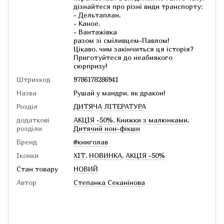
дізнайтеся про різні види транспорту:
- Дельтаплан,
- Каное,
- Вантажівка
разом зі сміливцем-Павлом!
Цікаво, чим закінчиться ця історія?
Приготуйтеся до неабиякого
сюрпризу!
Штрихкод
9786178286941
Назва
Рушай у мандри, як дракон!
Розділ
ДИТЯЧА ЛІТЕРАТУРА
додаткові
АКЦІЯ -50%
,
Книжки з малюнками
,
розділи
Дитячий нон-фікшн
Бренд
#книголав
Іконки
ХІТ
,
НОВИНКА
,
АКЦІЯ -50%
Стан товару
НОВИЙ
Автор
Степанка Секанінова