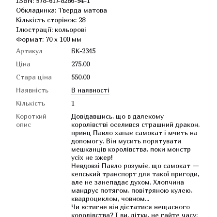
ISBN: 978-617-8286-94-1
Обкладинка: Тверда матова
Кількість сторінок: 28
Ілюстрації: кольорові
Формат: 70 х 100 мм
Артикул
БК-2345
Ціна
275.00
Стара ціна
550.00
Наявність
В наявності
Кількість
1
Короткий
Довідавшись, що в далекому
опис
королівстві оселився страшний дракон,
принц Павло хапає самокат і мчить на
допомогу. Він мусить порятувати
мешканців королівства, поки монстр
усіх не зжер!
Невдовзі Павло розуміє, що самокат —
кепський транспорт для такої пригоди,
але не занепадає духом. Хлопчина
мандрує потягом, повітряною кулею,
квадроциклом, човном...
Чи встигне він дістатися нещасного
королівства? І ви, дітки, не гайте часу: