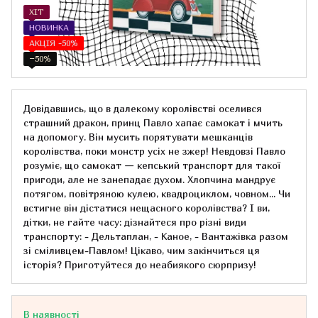
ХІТ
НОВИНКА
АКЦІЯ -50%
−50%
Довідавшись, що в далекому королівстві оселився
страшний дракон, принц Павло хапає самокат і мчить
на допомогу. Він мусить порятувати мешканців
королівства, поки монстр усіх не зжер! Невдовзі Павло
розуміє, що самокат — кепський транспорт для такої
пригоди, але не занепадає духом. Хлопчина мандрує
потягом, повітряною кулею, квадроциклом, човном... Чи
встигне він дістатися нещасного королівства? І ви,
дітки, не гайте часу: дізнайтеся про різні види
транспорту: - Дельтаплан, - Каное, - Вантажівка разом
зі сміливцем-Павлом! Цікаво, чим закінчиться ця
історія? Приготуйтеся до неабиякого сюрпризу!
В наявності