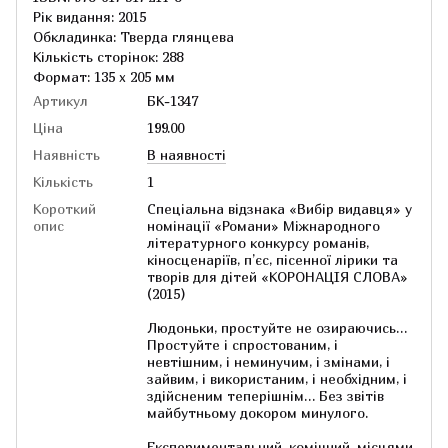
Рік видання: 2015
Обкладинка: Тверда глянцева
Кількість сторінок: 288
Формат: 135 x 205 мм
Артикул
БК-1347
Ціна
199.00
Наявність
В наявності
Кількість
1
Короткий
Cпеціальна відзнака «Вибір видавця» у
опис
номінації «Романи» Міжнародного
літературного конкурсу романів,
кіносценаріїв, п’єс, пісенної лірики та
творів для дітей «КОРОНАЦІЯ СЛОВА»
(2015)
Людоньки, простуйте не озираючись…
Простуйте і спростованим, і
невтішним, і неминучим, і змінами, і
зайвим, і використаним, і необхідним, і
здійсненим теперішнім… Без звітів
майбутньому докором минулого.
Експериментальний, комічний, місцями