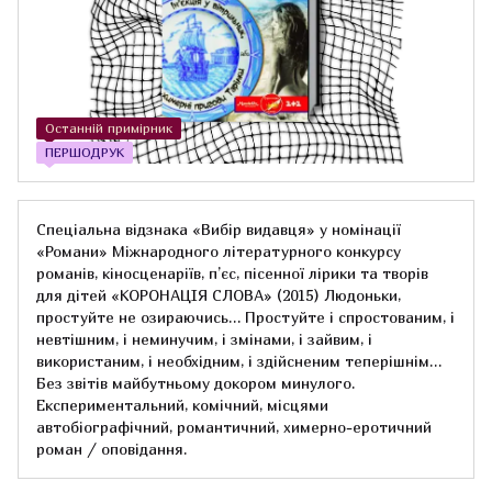
Останній примірник
ПЕРШОДРУК
Cпеціальна відзнака «Вибір видавця» у номінації
«Романи» Міжнародного літературного конкурсу
романів, кіносценаріїв, п’єс, пісенної лірики та творів
для дітей «КОРОНАЦІЯ СЛОВА» (2015) Людоньки,
простуйте не озираючись… Простуйте і спростованим, і
невтішним, і неминучим, і змінами, і зайвим, і
використаним, і необхідним, і здійсненим теперішнім…
Без звітів майбутньому докором минулого.
Експериментальний, комічний, місцями
автобіографічний, романтичний, химерно­-еротичний
роман / оповідання.