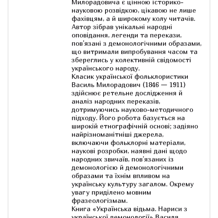
Милорадовича є цінною історико-
науковою розвідкою, цікавою не лише
фахівцям, а й широкому колу читачів.
Автор зібрав унікальні народні
оповідання, легенди та перекази,
пов'язані з демонологічними образами,
що витримали випробування часом та
збереглись у колективній свідомості
українського народу.
Класик української фольклористики
Василь Милорадович (1846 — 1911)
здійснює ретельне дослідження й
аналіз народних переказів,
дотримуючись науково-методичного
підходу. Його робота базується на
широкій етнографічній основі; задіяно
найрізноманітніші джерела,
включаючи фольклорні матеріали,
наукові розробки, наявні дані щодо
народних звичаїв, пов’язаних із
демонологією й демонологічними
образами та їхнім впливом на
українську культуру загалом. Окрему
увагу приділено мовним
фразеологізмам.
Книга «Українська відьма. Нариси з
української демонології» Василя