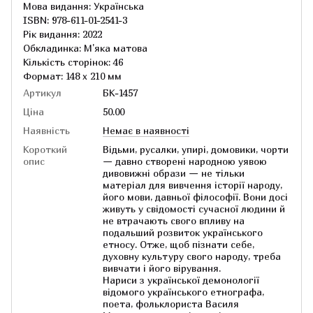
Мова видання: Українська
ISBN: 978-611-01-2541-3
Рік видання: 2022
Обкладинка: М'яка матова
Кількість сторінок: 46
Формат: 148 x 210 мм
Артикул
БК-1457
Ціна
50.00
Наявність
Немає в наявності
Короткий
Відьми, русалки, упирі, домовики, чорти
опис
— давно створені народною уявою
дивовижні образи — не тільки
матеріал для вивчення історії народу,
його мови, давньої філософії. Вони досі
живуть у свідомості сучасної людини й
не втрачають свого впливу на
подальший розвиток українського
етносу. Отже, щоб пізнати себе,
духовну культуру свого народу, треба
вивчати і його вірування.
Нариси з української демонології
відомого українського етнографа,
поета, фольклориста Василя