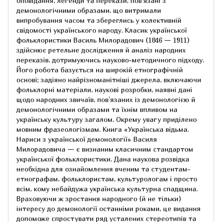
оповідання, легенди та перекази, пов'язані з
демонологічними образами, що витримали
випробування часом та збереглись у колективній
свідомості українського народу. Класик української
фольклористики Василь Милорадович (1846 — 1911)
здійснює ретельне дослідження й аналіз народних
переказів, дотримуючись науково-методичного підходу.
Його робота базується на широкій етнографічній
основі; задіяно найрізноманітніші джерела, включаючи
фольклорні матеріали, наукові розробки, наявні дані
щодо народних звичаїв, пов’язаних із демонологією й
демонологічними образами та їхнім впливом на
українську культуру загалом. Окрему увагу приділено
мовним фразеологізмам. Книга «Українська відьма.
Нариси з української демонології» Василя
Милорадовича — є визнаним класичним стандартом
української фольклористики. Дана наукова розвідка
необхідна для ознайомлення вченим та студентам-
етнографам, фольклористам, культурологам і просто
всім, кому небайдужа українська культурна спадщина.
Враховуючи ж зростання народного (й не тільки)
інтересу до демонології останніми роками, це видання
допоможе спростувати ряд усталених стереотипів та