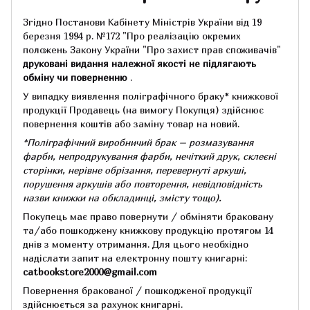
Згідно Постанови Кабінету Міністрів України від 19
березня 1994 р.
№172 "Про реалізацію окремих
положень Закону України "Про захист прав споживачів"
друковані видання належної якості не підлягають
обміну чи поверненню
.
У випадку виявлення поліграфічного браку* книжкової
продукції Продавець (на вимогу Покупця) здійснює
повернення коштів або заміну товар на новий.
*Поліграфічний виробничий брак – розмазування
фарби, непродрукування фарби, нечіткий друк, склеєні
сторінки, нерівне обрізання, перевернуті аркуші,
порушення аркушів або повторення, невідповідність
назви книжки на обкладинці,
змісту тощо).
Покупець має право повернути / обміняти браковану
та/або пошкоджену книжкову продукцію протягом 14
днів з моменту отримання.
Для цього необхідно
надіслати запит на електронну пошту книгарні:
catbookstore2000@gmail.com
Повернення бракованої / пошкодженої продукції
здійснюється за рахунок книгарні.