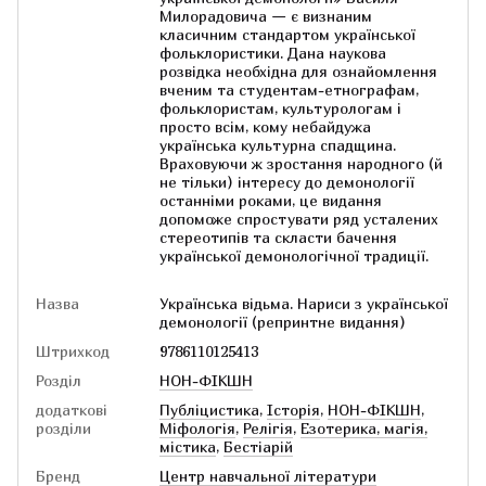
Милорадовича — є визнаним
класичним стандартом української
фольклористики. Дана наукова
розвідка необхідна для ознайомлення
вченим та студентам-етнографам,
фольклористам, культурологам і
просто всім, кому небайдужа
українська культурна спадщина.
Враховуючи ж зростання народного (й
не тільки) інтересу до демонології
останніми роками, це видання
допоможе спростувати ряд усталених
стереотипів та скласти бачення
української демонологічної традиції.
Назва
Українська відьма. Нариси з української
демонології (репринтне видання)
Штрихкод
9786110125413
Розділ
НОН-ФІКШН
додаткові
Публіцистика
,
Історія
,
НОН-ФІКШН
,
розділи
Міфологія
,
Релігія
,
Езотерика, магія,
містика
,
Бестіарій
Бренд
Центр навчальної літератури