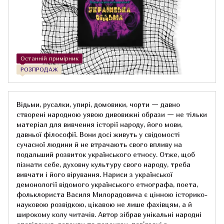
Останній примірник
РОЗПРОДАЖ
Відьми, русалки, упирі, домовики, чорти — давно
створені народною уявою дивовижні образи — не тільки
матеріал для вивчення історії народу, його мови,
давньої філософії. Вони досі живуть у свідомості
сучасної людини й не втрачають свого впливу на
подальший розвиток українського етносу. Отже, щоб
пізнати себе, духовну культуру свого народу, треба
вивчати і його вірування. Нариси з української
демонології відомого українського етнографа, поета,
фольклориста Василя Милорадовича є цінною історико-
науковою розвідкою, цікавою не лише фахівцям, а й
широкому колу читачів. Автор зібрав унікальні народні