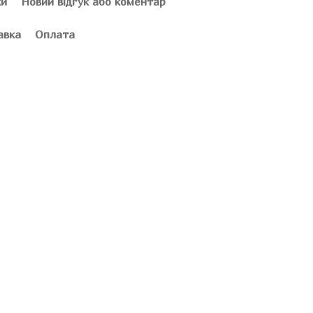
ки
Новий відгук або коментар
авка
Оплата