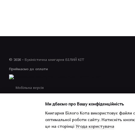
© 2026 -
Букіністична книгарня БІЛИЙ КІТ
Приймаємо до оплати
Мобільна версія
Ми дбаємо про Вашу конфіденційність
Книгарня Білого Кота використовує файли c
оптимальної роботи сайту.
Натисніть кнопк
Інтернет-магазин створений з Хорошоп
це на сторінці
Угода користувача