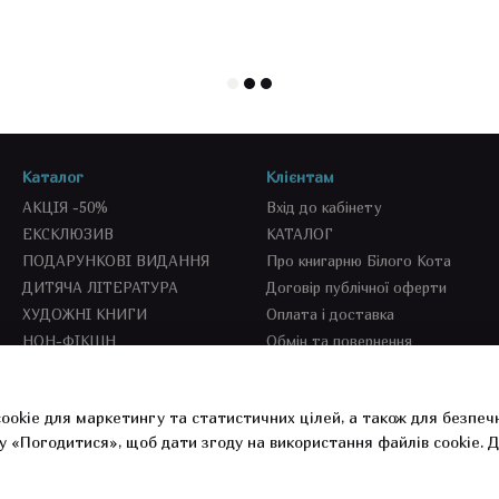
Каталог
Клієнтам
АКЦІЯ -50%
Вхід до кабінету
ЕКСКЛЮЗИВ
КАТАЛОГ
ПОДАРУНКОВІ ВИДАННЯ
Про книгарню Білого Кота
ДИТЯЧА ЛІТЕРАТУРА
Договір публічної оферти
ХУДОЖНІ КНИГИ
Оплата і доставка
НОН-ФІКШН
Обмін та повернення
SEKOND BOOKS
СПЕЦПРОПОЗИЦІЇ
ookie для маркетингу та статистичних цілей, а також для безпеч
СУВЕНІРКА
у «Погодитися», щоб дати згоду на використання файлів cookie.
Д