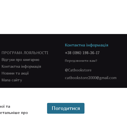
Контактна інформація
ПРОГРАМА ЛОЯЛЬНОСТІ
+38 (096) 198-36-17
Відгуки про книгарню
Передзвонити вам?
Контактна інформація
@Catbookstore
Новини та акції
catbookstore2000@gmail.com
Мапа сайту
Ми в соцмережах
ної та
Погодитися
етальніше про