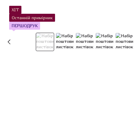
ХІТ
Останній примірник
ПЕРШОДРУК