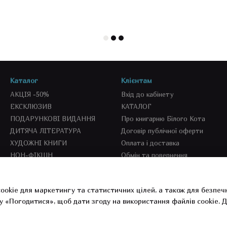
Каталог
Клієнтам
АКЦІЯ -50%
Вхід до кабінету
ЕКСКЛЮЗИВ
КАТАЛОГ
ПОДАРУНКОВІ ВИДАННЯ
Про книгарню Білого Кота
ДИТЯЧА ЛІТЕРАТУРА
Договір публічної оферти
ХУДОЖНІ КНИГИ
Оплата і доставка
НОН-ФІКШН
Обмін та повернення
SEKOND BOOKS
СПЕЦПРОПОЗИЦІЇ
ookie для маркетингу та статистичних цілей, а також для безпеч
СУВЕНІРКА
у «Погодитися», щоб дати згоду на використання файлів cookie.
Д