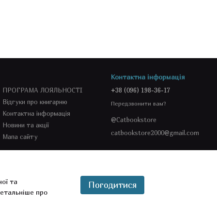
Контактна інформація
ПРОГРАМА ЛОЯЛЬНОСТІ
+38 (096) 198-36-17
Відгуки про книгарню
Передзвонити вам?
Контактна інформація
@Catbookstore
Новини та акції
catbookstore2000@gmail.com
Мапа сайту
Ми в соцмережах
ної та
Погодитися
етальніше про