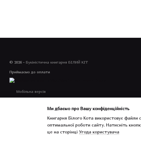
© 2026 -
Букіністична книгарня БІЛИЙ КІТ
Приймаємо до оплати
Мобільна версія
Ми дбаємо про Вашу конфіденційність
Книгарня Білого Кота використовує файли c
оптимальної роботи сайту.
Натисніть кнопк
Інтернет-магазин створений з Хорошоп
це на сторінці
Угода користувача