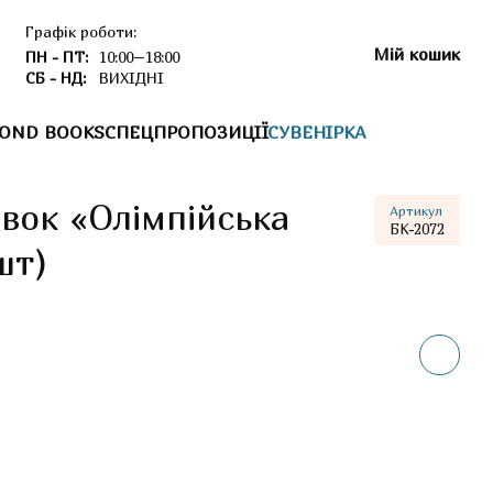
Графік роботи:
Мій кошик
ПН - ПТ:
10:00–18:00
СБ - НД:
ВИХІДНІ
OND BOOKS
СПЕЦПРОПОЗИЦІЇ
СУВЕНІРКА
вок «Олімпійська
Артикул
БК-2072
шт)