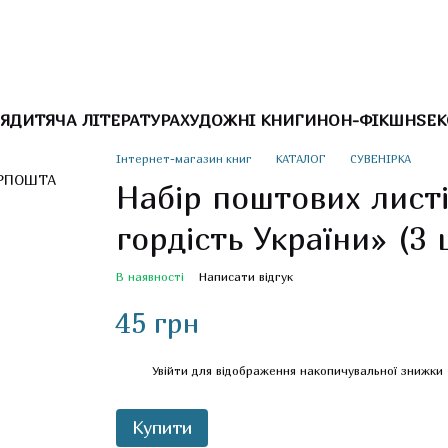
Я
ДИТЯЧА ЛІТЕРАТУРА
ХУДОЖНІ КНИГИ
НОН-ФІКШН
SEK
Інтернет-магазин книг
КАТАЛОГ
СУВЕНІРКА
Набір поштових листі
гордість України» (3 
В наявності
Написати відгук
45 грн
%
Увійти
для відображення накопичувальної знижки
Купити