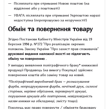
Післяплата при отриманні Новою поштою (на
відділенні або у поштоматі)
УВАГА: післяплата при отриманні Укрпоштою наразі
недоступна (перепрошуємо за незручності!)
Обмін та повернення товару
Згідно Постанови Кабінету Міністрів України від 19
березня 1994 р.
№172 "Про реалізацію окремих
положень Закону України "Про захист прав споживачів"
друковані видання належної якості не підлягають
обміну чи поверненню
.
У випадку виявлення поліграфічного браку* книжкової
продукції Продавець (на вимогу Покупця) здійснює
повернення коштів або заміну товар на новий.
*Поліграфічний виробничий брак – розмазування
фарби, непродрукування фарби, нечіткий друк, склеєні
сторінки, нерівне обрізання, перевернуті аркуші,
порушення аркушів або повторення, невідповідність
назви книжки на обкладинці,
змісту тощо).
Покупець має право повернути / обміняти браковану