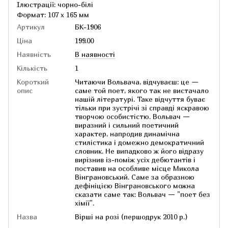
Ілюстрації: чорно-білі
Формат: 107 x 165 мм
Артикул
БК-1906
Ціна
199.00
Наявність
В наявності
Кількість
1
Короткий
Читаючи Вольвача, відчуваєш: це —
опис
саме той поет, якого так не вистачало
нашій літературі. Таке відчуття буває
тільки при зустрічі зі справді яскравою
творчою особистістю. Вольвач —
виразний і сильний поетичний
характер, напродив динамічна
стилістика і домежно демократичний
словник. Не випадково ж його відразу
вирізнив із-поміж усіх дебютантів і
поставив на особливе місце Микола
Вінграновський. Саме за образною
дефініцією Вінграновського можна
сказати саме так: Вольвач — "поет без
хімії".
Назва
Вірші на розі (першодрук 2010 р.)