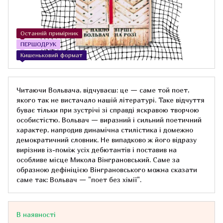
Останній примірник
ПЕРШОДРУК
Кишеньковий формат
Читаючи Вольвача, відчуваєш: це — саме той поет,
якого так не вистачало нашій літературі. Таке відчуття
буває тільки при зустрічі зі справді яскравою творчою
особистістю. Вольвач — виразний і сильний поетичний
характер, напродив динамічна стилістика і домежно
демократичний словник. Не випадково ж його відразу
вирізнив із-поміж усіх дебютантів і поставив на
особливе місце Микола Вінграновський. Саме за
образною дефініцією Вінграновського можна сказати
саме так: Вольвач — "поет без хімії".
В наявності