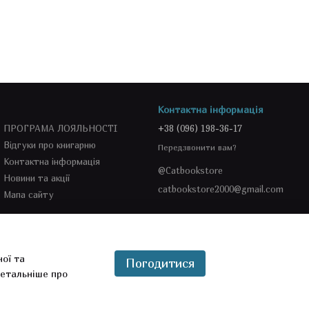
Контактна інформація
ПРОГРАМА ЛОЯЛЬНОСТІ
+38 (096) 198-36-17
Відгуки про книгарню
Передзвонити вам?
Контактна інформація
@Catbookstore
Новини та акції
catbookstore2000@gmail.com
Мапа сайту
Ми в соцмережах
ної та
Погодитися
етальніше про