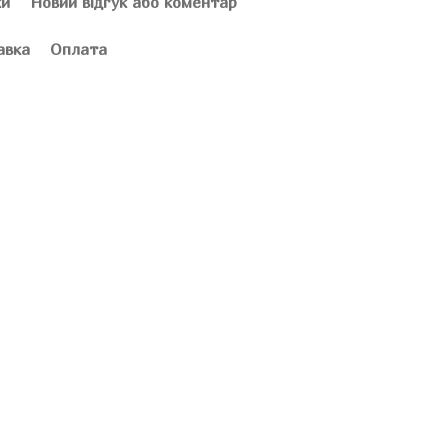
ки
Новий відгук або коментар
авка
Оплата