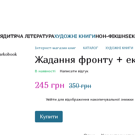
Я
ДИТЯЧА ЛІТЕРАТУРА
ХУДОЖНІ КНИГИ
НОН-ФІКШН
SEK
Інтернет-магазин книг
КАТАЛОГ
ХУДОЖНІ КНИГИ
Жадання фронту + ек
В наявності
Написати відгук
245 грн
350 грн
%
Увійти
для відображення накопичувальної знижки
Купити