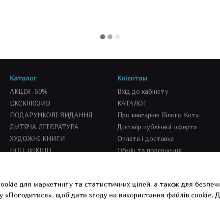
Каталог
Клієнтам
АКЦІЯ -50%
Вхід до кабінету
ЕКСКЛЮЗИВ
КАТАЛОГ
ПОДАРУНКОВІ ВИДАННЯ
Про книгарню Білого Кота
ДИТЯЧА ЛІТЕРАТУРА
Договір публічної оферти
ХУДОЖНІ КНИГИ
Оплата і доставка
НОН-ФІКШН
Обмін та повернення
SEKOND BOOKS
СПЕЦПРОПОЗИЦІЇ
ookie для маркетингу та статистичних цілей, а також для безпеч
СУВЕНІРКА
у «Погодитися», щоб дати згоду на використання файлів cookie.
Д