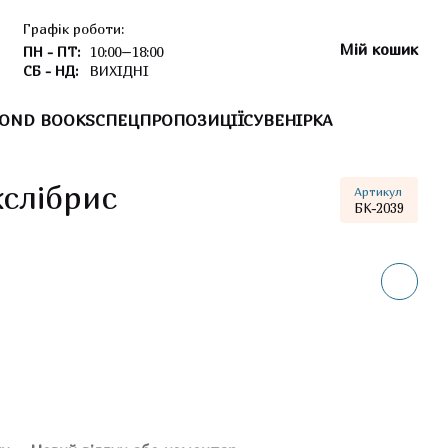
Графік роботи:
Мій кошик
ПН - ПТ:
10:00–18:00
СБ - НД:
ВИХІДНІ
OND BOOKS
СПЕЦПРОПОЗИЦІЇ
СУВЕНІРКА
слібрис
Артикул
БК-2039