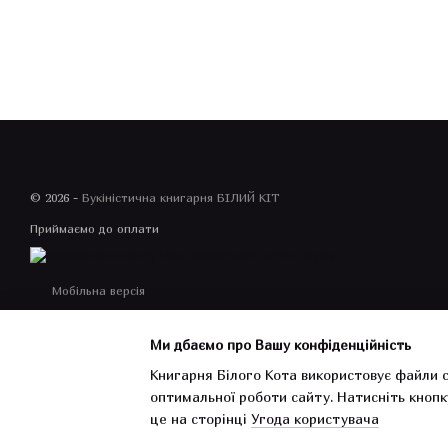
© 2026 -
Букіністична книгарня БІЛИЙ КІТ
Приймаємо до оплати
Мобільна версія
Ми дбаємо про Вашу конфіденційність
Книгарня Білого Кота використовує файли c
оптимальної роботи сайту.
Натисніть кнопк
Інтернет-магазин створений з Хорошоп
це на сторінці
Угода користувача