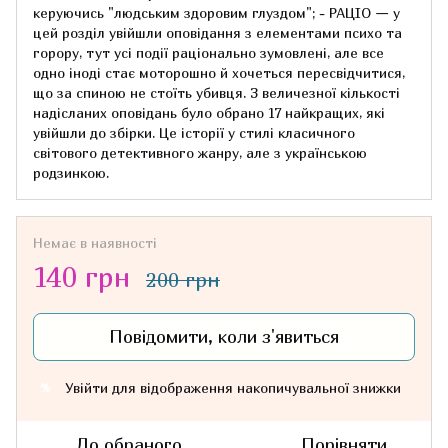
керуючись "людським здоровим глуздом"; - РАЦІО — у
цей розділ увійшли оповідання з елементами психо та
горору, тут усі події раціонально зумовлені, але все
одно іноді стає моторошно й хочеться пересвідчитися,
що за спиною не стоїть убивця. З величезної кількості
надісланих оповідань було обрано 17 найкращих, які
увійшли до збірки. Це історії у стилі класичного
світового детективного жанру, але з українською
родзинкою.
Немає в наявності
140 грн
200 грн
Повідомити, коли з'явиться
Увійти
для відображення накопичувальної знижки
%
До обраного
Порівняти