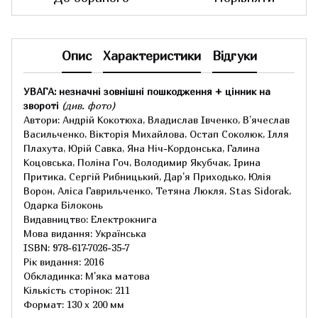
Опис
Характеристики
Відгуки
УВАГА: незначні зовнішні пошкодження + цінник на
звороті
(див. фото)
Автори: Андрій Кокотюха, Владислав Івченко, В’ячеслав
Васильченко, Вікторія Михайлова, Остап Соколюк, Ілля
Плахута, Юрій Савка, Яна Ніч-Кордонська, Галина
Коцовська, Поліна Гоч, Володимир Якубчак, Ірина
Притика, Сергій Рибницький, Дар'я Приходько, Юлія
Ворон, Аліса Гаврильченко, Тетяна Люкля, Stas Sidorak,
Одарка Білоконь
Видавництво: Електрокнига
Мова видання: Українська
ISBN: 978-617-7026-35-7
Рік видання: 2016
Обкладинка: М'яка матова
Кількість сторінок: 211
Формат: 130 x 200 мм