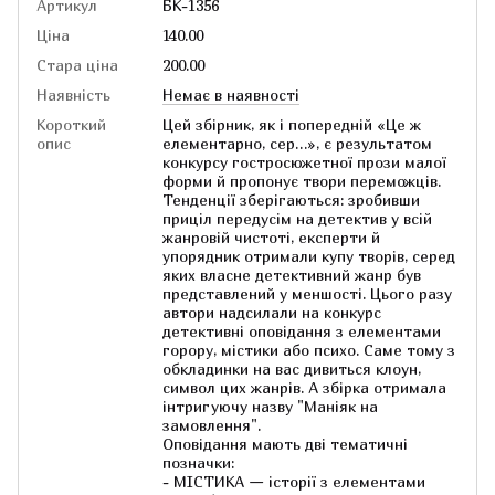
Артикул
БК-1356
Ціна
140.00
Стара ціна
200.00
Наявність
Немає в наявності
Короткий
Цей збірник, як і попередній «Це ж
опис
елементарно, сер…», є результатом
конкурсу гостросюжетної прози малої
форми й пропонує твори переможців.
Тенденції зберігаються: зробивши
приціл передусім на детектив у всій
жанровій чистоті, експерти й
упорядник отримали купу творів, серед
яких власне детективний жанр був
представлений у меншості. Цього разу
автори надсилали на конкурс
детективні оповідання з елементами
горору, містики або психо. Саме тому з
обкладинки на вас дивиться клоун,
символ цих жанрів. А збірка отримала
інтригуючу назву "Маніяк на
замовлення".
Оповідання мають дві тематичні
позначки:
- МІСТИКА — історії з елементами