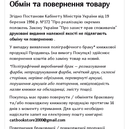
Обмін та повернення товару
Згідно Постанови Кабінету Міністрів України від 19
березня 1994 р.
№172 "Про реалізацію окремих
положень Закону України "Про захист прав споживачів"
друковані видання належної якості не підлягають
обміну чи поверненню
.
У випадку виявлення поліграфічного браку* книжкової
продукції Продавець (на вимогу Покупця) здійснює
повернення коштів або заміну товар на новий.
*Поліграфічний виробничий брак – розмазування
фарби, непродрукування фарби, нечіткий друк, склеєні
сторінки, нерівне обрізання, перевернуті аркуші,
порушення аркушів або повторення, невідповідність
назви книжки на обкладинці,
змісту тощо).
Покупець має право повернути / обміняти браковану
та/або пошкоджену книжкову продукцію протягом 14
днів з моменту отримання.
Для цього необхідно
надіслати запит на електронну пошту книгарні:
catbookstore2000@gmail.com
Повернення бракованої / пошкодженої продукції