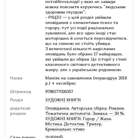
потойбіччя,події y яких не завжди
можна пояснити керуючись "людським
здоровим глуздом";
- РАЦІО — у цей розділ увійшли
оповідання з елементами психо та
горору, тут усі події раціонально
зумовлені, але все одно іноді стає
моторошно й хочеться пересвідчитися,
що за спиною не стоїть убивця.
З величезної кількості надісланих
оповідань було обрано 17 найкращих,
які увійшли до збірки. Це історії у стилі
класичного світового детективного
жанру, але з українською родзинкою.
Назва
Маніяк на замовлення (першодрук 2016
р.) + екслібрис
Штрихкод
9786177026357
Розділ
ХУДОЖНІ КНИГИ
додаткові
Оповідання
,
Авторська збірка
,
Романи
,
розділи
Тематична антологія
,
Знижка — 30 %
,
ХУДОЖНІ КНИГИ
,
Горор / Жахи
,
Містика
,
Детектив
,
Трилер
,
Кримінальне чтиво
Стан товару
ДОБРИЙ