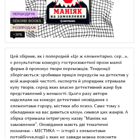
ПЕРШОДРУК
SEKOND BOOKS
РОЗПРОДАЖ
−30%
Цей збірник, як і попередній «Це ж елементарно, сер…»,
є результатом конкурсу гостросюжетної прози малої
форми й пропонує твори переможців. Тенденції
зберігаються: зробивши приціл передусім на детектив у
всій жанровій чистоті, експерти й упорядник отримали
купу творів, серед яких власне детективний жанр був
представлений у меншості. Цього разу автори
надсилали на конкурс детективні оповідання з
елементами горору, містики або психо. Саме тому з
обкладинки на вас дивиться клоун, символ цих жанрів. А
збірка отримала інтригуючу назву "Маніяк на
замовлення". Оповідання мають дві тематичні
позначки: - МІСТИКА — історії з елементами
потойбіччя,події y яких не завжди можна пояснити