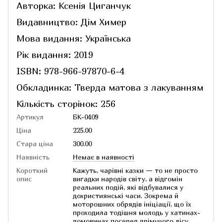
Авторка: Ксенія Циганчук
Видавництво: Дім Химер
Мова видання: Українська
Рік видання: 2019
ISBN: 978-966-97870-6-4
Обкладинка: Тверда матова з лакуванням
Кількість сторінок: 256
Артикул
БК-0409
Ціна
225.00
Стара ціна
300.00
Наявність
Немає в наявності
Короткий
Кажуть, чарівні казки — то не просто
опис
вигадки народів світу, а відгомін
реальних подій, які відбувалися у
дохристиянські часи. Зокрема й
моторошних обрядів ініціації, що їх
проходила тодішня молодь у хатинах-
домовинах посеред дрімучого лісу…