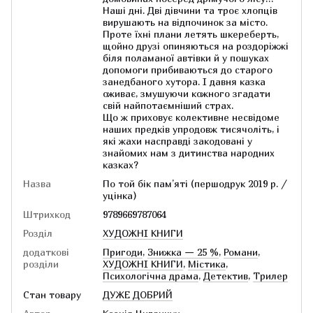
Наші дні. Дві дівчини та троє хлопців
вирушають на відпочинок за місто.
Проте їхні плани летять шкереберть,
щойно друзі опиняються на роздоріжжі
біля поламаної автівки й у пошуках
допомоги прибиваються до старого
занедбаного хутора. І давня казка
оживає, змушуючи кожного згадати
свій найпотаємніший страх.
Що ж приховує колективне несвідоме
наших предків упродовж тисячоліть, і
які жахи насправді закодовані у
знайомих нам з дитинства народних
казках?
Назва
По той бік пам’яті (першодрук 2019 р. /
уцінка)
Штрихкод
9789669787064
Розділ
ХУДОЖНІ КНИГИ
додаткові
Пригоди
,
Знижка — 25 %
,
Романи
,
розділи
ХУДОЖНІ КНИГИ
,
Містика
,
Психологічна драма
,
Детектив
,
Трилер
Стан товару
ДУЖЕ ДОБРИЙ