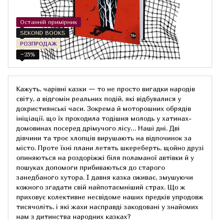
Останній примірник
SEKOND BOOKS
РОЗПРОДАЖ
−25%
Кажуть, чарівні казки — то не просто вигадки народів
світу, а відгомін реальних подій, які відбувалися у
дохристиянські часи. Зокрема й моторошних обрядів
ініціації, що їх проходила тодішня молодь у хатинах-
домовинах посеред дрімучого лісу… Наші дні. Дві
дівчини та троє хлопців вирушають на відпочинок за
місто. Проте їхні плани летять шкереберть, щойно друзі
опиняються на роздоріжжі біля поламаної автівки й у
пошуках допомоги прибиваються до старого
занедбаного хутора. І давня казка оживає, змушуючи
кожного згадати свій найпотаємніший страх. Що ж
приховує колективне несвідоме наших предків упродовж
тисячоліть, і які жахи насправді закодовані у знайомих
нам з дитинства народних казках?