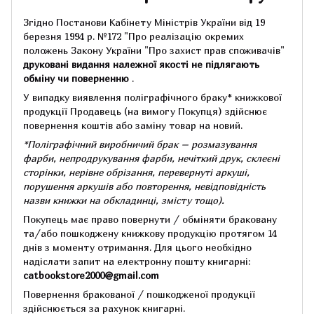
Згідно Постанови Кабінету Міністрів України від 19
березня 1994 р.
№172 "Про реалізацію окремих
положень Закону України "Про захист прав споживачів"
друковані видання належної якості не підлягають
обміну чи поверненню
.
У випадку виявлення поліграфічного браку* книжкової
продукції Продавець (на вимогу Покупця) здійснює
повернення коштів або заміну товар на новий.
*Поліграфічний виробничий брак – розмазування
фарби, непродрукування фарби, нечіткий друк, склеєні
сторінки, нерівне обрізання, перевернуті аркуші,
порушення аркушів або повторення, невідповідність
назви книжки на обкладинці,
змісту тощо).
Покупець має право повернути / обміняти браковану
та/або пошкоджену книжкову продукцію протягом 14
днів з моменту отримання.
Для цього необхідно
надіслати запит на електронну пошту книгарні:
catbookstore2000@gmail.com
Повернення бракованої / пошкодженої продукції
здійснюється за рахунок книгарні.