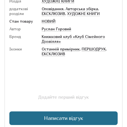
Розділ
ХУДОЖНІ КНИГИ
додаткові
Оповідання
,
Авторська збірка
,
розділи
ЕКСКЛЮЗИВ
,
ХУДОЖНІ КНИГИ
Стан товару
НОВИЙ
Автор
Руслан Горовий
Бренд
Книжковий клуб «Клуб Сімейного
Дозвілля»
Іконки
Останній примірник
,
ПЕРШОДРУК
,
ЕКСКЛЮЗИВ
Додайте перший відгук
Написати відгук