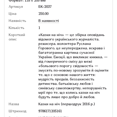
Формат: 135 х 205 мм
Артикул
БК-2037
Ціна
250.00
Наявність
В наявності
Кількість
1
Короткий
«Казки на ніч» — це збірка оповідань
опис
відомого українського журналіста,
режисера, волонтера Руслана
Горового, це неупереджена, яскрава і
багатогранна картина сучасної
України. Емоції, що викликає книжка, —
від гомеричного сміху до межі
«больового порогу свідомості» —
змусять по-новому зрозуміти й оцінити
те, що є основою нашого життя:
мудрість предків, беззахисність
дитинства, батьківську любов і
синівську самопожертву, непорушність
мрії про те, що колись казки на ніч
будуть лише про добро й любов.
Назва
Казки на ніч (першодрук 2016 р.)
Штрихкод
9786171205161