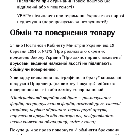
Післяплата при отриманні Новою поштою (на
відділенні або у поштоматі)
УВАГА: післяплата при отриманні Укрпоштою наразі
недоступна (перепрошуємо за незручності!)
Обмін та повернення товару
Згідно Постанови Кабінету Міністрів України від 19
березня 1994 р.
№172 "Про реалізацію окремих
положень Закону України "Про захист прав споживачів"
друковані видання належної якості не підлягають
обміну чи поверненню
.
У випадку виявлення поліграфічного браку* книжкової
продукції Продавець (на вимогу Покупця) здійснює
повернення коштів або заміну товар на новий.
*Поліграфічний виробничий брак – розмазування
фарби, непродрукування фарби, нечіткий друк, склеєні
сторінки, нерівне обрізання, перевернуті аркуші,
порушення аркушів або повторення, невідповідність
назви книжки на обкладинці,
змісту тощо).
Покупець має право повернути / обміняти браковану