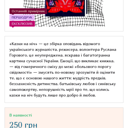
Останній примірник
ПЕРШОДРУК
ЕКСКЛЮЗИВ
«Казки на ніч» — це збірка оповідань відомого
українського журналіста, режисера, волонтера Руслана
Горового, це неупереджена, яскрава і багатогранна
картина сучасної України. Емоції, що викликає книжка,
— від гомеричного сміху до межі «больового порогу
свідомості» — змусять по-новому зрозуміти й оцінити
те, що є основою нашого життя: мудрість предків,
беззахисність дитинства, батьківську любов і синівську
самопожертву, непорушність мрії про те, що колись
казки на ніч будуть лише про добро й любов.
В наявності
250 грн