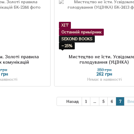
ХІТ
Останній примірник
SEKOND BOOKS
−25%
м. Золоті правила
Мистецтво не їсти. Усвідомл
х комунікацій
голодування (УЦІНКА)
 грн
350 грн
 грн
262 грн
наявності
Немає в наявності
Назад
1
...
5
6
7
Вп