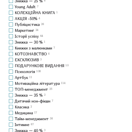
Знижка — 25 %
6
Young Adult
7
КОЛЕКЦІЙНА КНИГА
1
АКЦІЯ -50%
4
Публіцистика
26
Маркетинг
24
Історії успіху
64
Знижка — 30 %
1
Книжки з малюнками
7
КОТОЗНАВСТВО
4
ЕКСКЛЮЗИВ
3
ПОДАРУНКОВІ ВИДАННЯ
10
Психологія
108
Артбук
11
Мотиваційна література
114
ТОП-менеджмент
25
Знижка — 35 %
2
Дитячий нон-фікшн
7
Класика
2
Медицина
17
Тайм-менеджмент
24
Інтимне
67
Знижка — 40 %
3