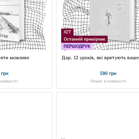
ХІТ
Останній примірник
ПЕРШОДРУК
няти можливе
Дар. 12 уроків, які врятують ваш
 грн
590 грн
наявності
Немає в наявності