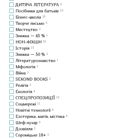
ДИТЯЧА ЛІТЕРАТУРА
6
Посібники для батьків
10
Бізнес-школа
25
Творче письмо
5
Мистецтво
3
Знижка — 45 %
1
НОН-ФІКШН
52
Історія
15
Знижка — 50 %
2
Літературознавство
1
Міфологія
2
Війна
3
SEKOND BOOKS
2
Релігія
3
Екологія
4
СПЕЦПРОПОЗИЦІЇ
19
Соцмережі
11
Новітні технології
6
Езотерика, магія, містика
6
Шеф-кухар
6
Дозвілля
2
Сороміцьке 18+
2