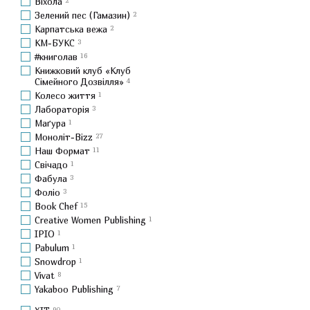
Віхола
Зелений пес (Гамазин)
2
Карпатська вежа
2
КМ-БУКС
3
#книголав
16
Книжковий клуб «Клуб
Сімейного Дозвілля»
4
Колесо життя
1
Лабораторія
3
Маґура
1
Моноліт-Bizz
27
Наш Формат
11
Свічадо
1
Фабула
3
Фоліо
3
Book Chef
15
Creative Women Publishing
1
IPIO
1
Pabulum
1
Snowdrop
1
Vivat
8
Yakaboo Publishing
7
90