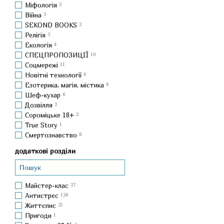
Міфологія
2
Війна
3
SEKOND BOOKS
2
Релігія
3
Екологія
4
СПЕЦПРОПОЗИЦІЇ
19
Соцмережі
11
Новітні технології
6
Езотерика, магія, містика
6
Шеф-кухар
6
Дозвілля
2
Сороміцьке 18+
2
True Story
1
Смертознавство
8
додаткові розділи
Майстер-клас
37
Антистрес
126
Життєпис
21
Пригоди
1