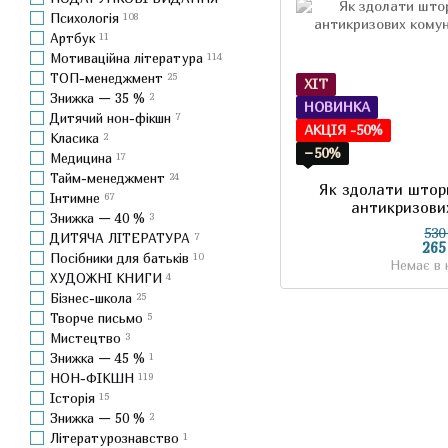
Психологія
108
Артбук
11
Мотиваційна література
114
ТОП-менеджмент
25
ХІТ
Знижка — 35 %
2
НОВИНКА
Дитячий нон-фікшн
7
АКЦІЯ -50%
Класика
2
−50%
Медицина
17
Тайм-менеджмент
24
Як здолати штор
Інтимне
67
антикризови
Знижка — 40 %
3
530
ДИТЯЧА ЛІТЕРАТУРА
7
265
Посібники для батьків
10
Немає в 
ХУДОЖНІ КНИГИ
4
Бізнес-школа
25
Творче письмо
5
Мистецтво
3
Знижка — 45 %
1
НОН-ФІКШН
119
Історія
15
Знижка — 50 %
2
Літературознавство
1