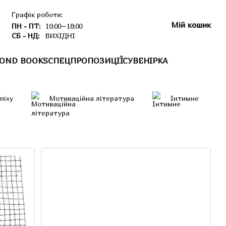
Графік роботи:
Мій кошик
ПН - ПТ:
10:00–18:00
СБ - НД:
ВИХІДНІ
OND BOOKS
СПЕЦПРОПОЗИЦІЇ
СУВЕНІРКА
спіху
Мотиваційна література
Інтимне