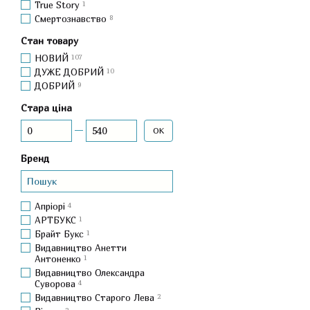
True Story
1
Смертознавство
8
Стан товару
НОВИЙ
107
ДУЖЕ ДОБРИЙ
10
ДОБРИЙ
9
Стара ціна
Від Стара ціна
До Стара ціна
ОК
Бренд
Апріорі
4
АРТБУКС
1
Брайт Букс
1
Видавництво Анетти
Антоненко
1
Видавництво Олександра
Суворова
4
Видавництво Старого Лева
2
2