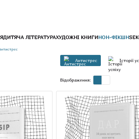
Я
ДИТЯЧА ЛІТЕРАТУРА
ХУДОЖНІ КНИГИ
НОН-ФІКШН
SEK
Антистрес
Антистрес
Історії у
Відображення: