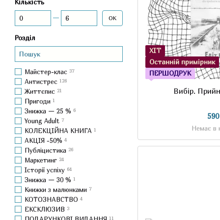
Кількість
Від Кількість
До Кількість
ОК
Розділ
ХІТ
Останній примірник
Майстер-клас
37
ПЕРШОДРУК
Антистрес
126
Вибір. Прий
Життєпис
21
Пригоди
1
Знижка — 25 %
6
590
Young Adult
7
Немає в 
КОЛЕКЦІЙНА КНИГА
1
АКЦІЯ -50%
4
Публіцистика
26
Маркетинг
24
Історії успіху
64
Знижка — 30 %
1
Книжки з малюнками
7
КОТОЗНАВСТВО
4
ЕКСКЛЮЗИВ
3
ПОДАРУНКОВІ ВИДАННЯ
11