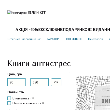
Перейти до основного контенту
АКЦІЯ -50%
ЕКСКЛЮЗИВ
ПОДАРУНКОВІ ВИДАНН
Інтернет-магазин книг
КАТАЛОГ
НОН-ФІКШН
Психологія
Книги антистрес
Ціна, грн
Від Ціна, грн
До Ціна, грн
ОК
Наявність
В наявності
65
Немає в наявності
61